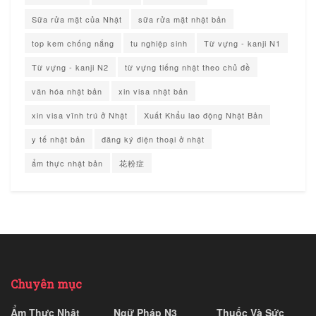
Sữa rửa mặt của Nhật
sữa rửa mặt nhật bản
top kem chống nắng
tu nghiệp sinh
Từ vựng - kanji N1
Từ vựng - kanji N2
từ vựng tiếng nhật theo chủ đề
văn hóa nhật bản
xin visa nhật bản
xin visa vĩnh trú ở Nhật
Xuất Khẩu lao động Nhật Bản
y tế nhật bản
đăng ký điện thoại ở nhật
ẩm thực nhật bản
花粉症
Chuyên mục
Ẩm Thực Nhật
Ngữ Pháp N3
Thuốc Và Sức