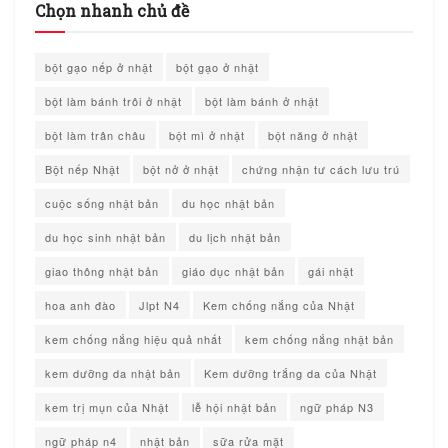
Chọn nhanh chủ đề
bột gạo nếp ở nhật
bột gạo ở nhật
bột làm bánh trôi ở nhật
bột làm bánh ở nhật
bột làm trân châu
bột mì ở nhật
bột năng ở nhật
Bột nếp Nhật
bột nở ở nhật
chứng nhận tư cách lưu trú
cuộc sống nhật bản
du học nhật bản
du học sinh nhật bản
du lịch nhật bản
giao thông nhật bản
giáo dục nhật bản
gái nhật
hoa anh đào
Jlpt N4
Kem chống nắng của Nhật
kem chống nắng hiệu quả nhất
kem chống nắng nhật bản
kem dưỡng da nhật bản
Kem dưỡng trắng da của Nhật
kem trị mụn của Nhật
lễ hội nhật bản
ngữ pháp N3
ngữ pháp n4
nhật bản
sữa rửa mặt