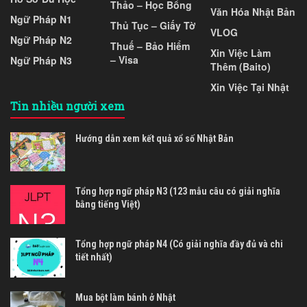
Thảo – Học Bổng
Văn Hóa Nhật Bản
Ngữ Pháp N1
Thủ Tục – Giấy Tờ
VLOG
Ngữ Pháp N2
Thuế – Bảo Hiểm
Xin Việc Làm
– Visa
Ngữ Pháp N3
Thêm (Baito)
Xin Việc Tại Nhật
Tin nhiều người xem
Hướng dẫn xem kết quả xổ số Nhật Bản
Tổng hợp ngữ pháp N3 (123 mẫu câu có giải nghĩa
bằng tiếng Việt)
Tổng hợp ngữ pháp N4 (Có giải nghĩa đầy đủ và chi
tiết nhất)
Mua bột làm bánh ở Nhật