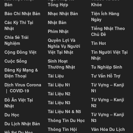
Bản
Tổng Hợp
Khỏe
Báo Chí Nhật Bản
Nhạc Nhật Bản
Tiện Ích Hàng
Ngày
Các Kỳ Thi Tại
Nhật Bản
Nhật
Tiếng Nhật Theo
Phim Nhật
Chủ Đề
Chia Sẻ Trải
Quyền Lợi Và
Nghiệm
Tin Hot
Nghĩa Vụ Người
Cộng Đồng Việt
Việt Tại Nhật
Tin Người Việt Tại
Nhật
Cuộc Sống
Sinh Hoạt
Thường Nhật
Tu Nghiệp Sinh
Đăng Ký Mạng &
Điện Thoại
Tài Liệu
Tư Vấn Hỗ Trợ
Dịch Virus Corona
Tài Liệu N1
Từ Vựng – Kanji
｜ COVID-19
N1
Tài Liệu N2
Từ Vựng – Kanji
Đồ Ăn Việt Tại
Tài Liệu N3
N2
Nhật
Tài Liệu N4 & N5
Từ Vựng – Kanji
Du Học
Thông Tin Du Học
N3
Du Lịch Nhật Bản
Thông Tin Hội
Văn Hóa Du Lịch
Hồ Sơ Du Học