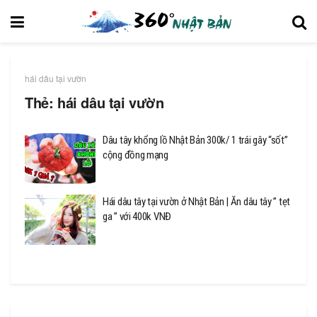
hái dâu tại vườn
Thẻ:
hái dâu tại vườn
Dâu tây khổng lồ Nhật Bản 300k/ 1 trái gây “sốt”
cộng đồng mạng
Hái dâu tây tại vườn ở Nhật Bản | Ăn dâu tây ” tẹt
ga ” với 400k VNĐ