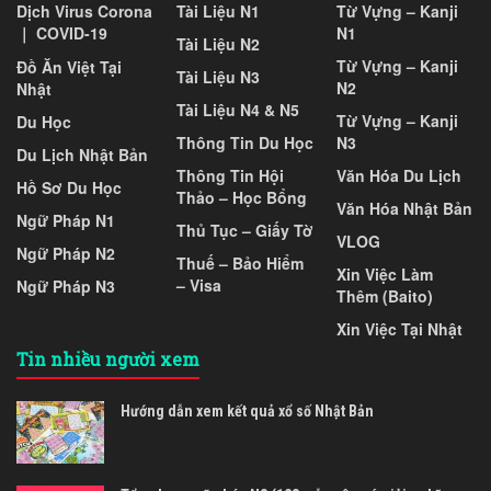
Dịch Virus Corona
Tài Liệu N1
Từ Vựng – Kanji
｜ COVID-19
N1
Tài Liệu N2
Từ Vựng – Kanji
Đồ Ăn Việt Tại
Tài Liệu N3
N2
Nhật
Tài Liệu N4 & N5
Từ Vựng – Kanji
Du Học
Thông Tin Du Học
N3
Du Lịch Nhật Bản
Thông Tin Hội
Văn Hóa Du Lịch
Hồ Sơ Du Học
Thảo – Học Bổng
Văn Hóa Nhật Bản
Ngữ Pháp N1
Thủ Tục – Giấy Tờ
VLOG
Ngữ Pháp N2
Thuế – Bảo Hiểm
Xin Việc Làm
– Visa
Ngữ Pháp N3
Thêm (Baito)
Xin Việc Tại Nhật
Tin nhiều người xem
Hướng dẫn xem kết quả xổ số Nhật Bản