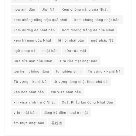
hoa anh đào
Jlpt N4
Kem chống nắng của Nhật
kem chống nắng hiệu quả nhất
kem chống nắng nhật bản
kem dưỡng da nhật bản
Kem dưỡng trắng da của Nhật
kem trị mụn của Nhật
lễ hội nhật bản
ngữ pháp N3
ngữ pháp n4
nhật bản
sữa rửa mặt
Sữa rửa mặt của Nhật
sữa rửa mặt nhật bản
top kem chống nắng
tu nghiệp sinh
Từ vựng - kanji N1
Từ vựng - kanji N2
từ vựng tiếng nhật theo chủ đề
văn hóa nhật bản
xin visa nhật bản
xin visa vĩnh trú ở Nhật
Xuất Khẩu lao động Nhật Bản
y tế nhật bản
đăng ký điện thoại ở nhật
ẩm thực nhật bản
花粉症