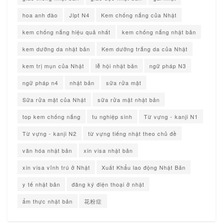
hoa anh đào
Jlpt N4
Kem chống nắng của Nhật
kem chống nắng hiệu quả nhất
kem chống nắng nhật bản
kem dưỡng da nhật bản
Kem dưỡng trắng da của Nhật
kem trị mụn của Nhật
lễ hội nhật bản
ngữ pháp N3
ngữ pháp n4
nhật bản
sữa rửa mặt
Sữa rửa mặt của Nhật
sữa rửa mặt nhật bản
top kem chống nắng
tu nghiệp sinh
Từ vựng - kanji N1
Từ vựng - kanji N2
từ vựng tiếng nhật theo chủ đề
văn hóa nhật bản
xin visa nhật bản
xin visa vĩnh trú ở Nhật
Xuất Khẩu lao động Nhật Bản
y tế nhật bản
đăng ký điện thoại ở nhật
ẩm thực nhật bản
花粉症