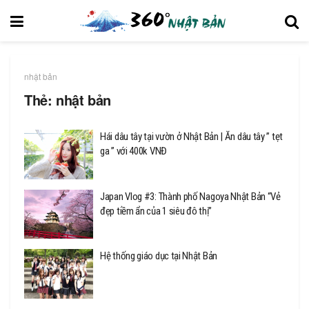
nhật bản
Thẻ:
nhật bản
Hái dâu tây tại vườn ở Nhật Bản | Ăn dâu tây ” tẹt
ga ” với 400k VNĐ
Japan Vlog #3: Thành phố Nagoya Nhật Bản “Vẻ
đẹp tiềm ẩn của 1 siêu đô thị”
Hệ thống giáo dục tại Nhật Bản