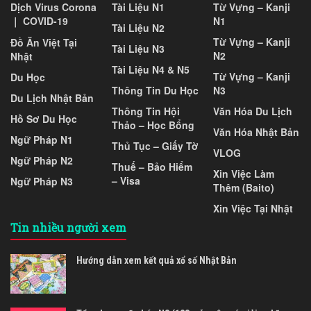
Dịch Virus Corona
Tài Liệu N1
Từ Vựng – Kanji
｜ COVID-19
N1
Tài Liệu N2
Từ Vựng – Kanji
Đồ Ăn Việt Tại
Tài Liệu N3
N2
Nhật
Tài Liệu N4 & N5
Từ Vựng – Kanji
Du Học
Thông Tin Du Học
N3
Du Lịch Nhật Bản
Thông Tin Hội
Văn Hóa Du Lịch
Hồ Sơ Du Học
Thảo – Học Bổng
Văn Hóa Nhật Bản
Ngữ Pháp N1
Thủ Tục – Giấy Tờ
VLOG
Ngữ Pháp N2
Thuế – Bảo Hiểm
Xin Việc Làm
– Visa
Ngữ Pháp N3
Thêm (Baito)
Xin Việc Tại Nhật
Tin nhiều người xem
Hướng dẫn xem kết quả xổ số Nhật Bản