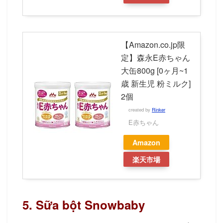
【Amazon.co.jp限
定】森永E赤ちゃん
大缶800g [0ヶ月~1
歳 新生児 粉ミルク]
2個
created by
Rinker
E赤ちゃん
Amazon
楽天市場
5. Sữa bột Snowbaby