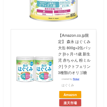
【Amazon.co.jp限
定】 森永 はぐくみ
大缶 800g×2缶パッ
ク [0ヶ月~1歳 新生
児 赤ちゃん 粉ミル
ク] ラクトフェリン
3種類のオリゴ糖
created by
Rinker
はぐくみ
Amazon
楽天市場