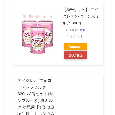
【3缶セット】 アイ
クレオのバランスミ
ルク 800g
created by
Rinker
アイクレオ
Amazon
楽天市場
アイクレオ フォロ
ーアップミルク
820g×2缶セット(サ
ンプル付き) 粉ミル
ク 幼児用【1歳~3歳
頃】鉄・カルシウム