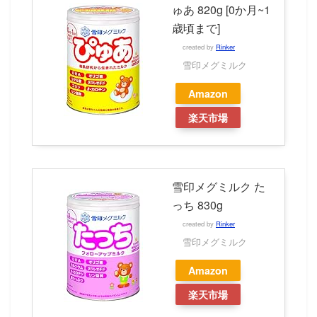
ゅあ 820g [0か月~1
歳頃まで]
created by
Rinker
雪印メグミルク
Amazon
楽天市場
雪印メグミルク た
っち 830g
created by
Rinker
雪印メグミルク
Amazon
楽天市場