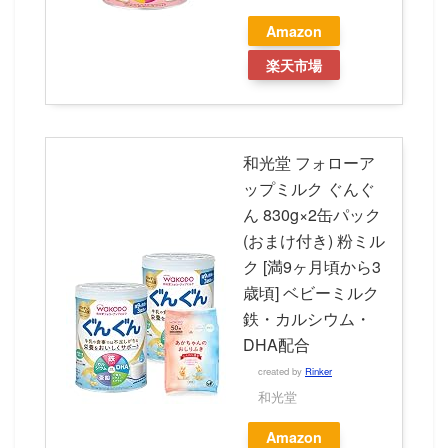
Amazon
楽天市場
和光堂 フォローア
ップミルク ぐんぐ
ん 830g×2缶パック
(おまけ付き) 粉ミル
ク [満9ヶ月頃から3
歳頃] ベビーミルク
鉄・カルシウム・
DHA配合
created by
Rinker
和光堂
Amazon