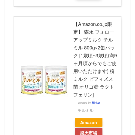
【Amazon.co.jp限
定】 森永 フォロー
アップミルク チル
ミル 800g×2缶パッ
ク [1歳頃~3歳頃(満9
ヶ月頃からでもご使
用いただけます) 粉
ミルク ビフィズス
菌 オリゴ糖 ラクト
フェリン]
created by
Rinker
チルミル
Amazon
楽天市場