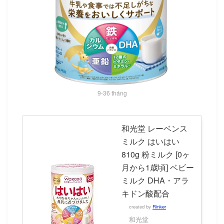
9-36 tháng
和光堂 レーベンス
ミルク はいはい
810g 粉ミルク [0ヶ
月から1歳頃] ベビー
ミルク DHA・アラ
キドン酸配合
created by
Rinker
和光堂