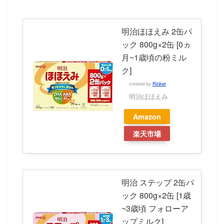
明治ほほえみ 2缶パ
ック 800g×2缶 [0ヵ
月~1歳頃の粉ミル
ク]
created by
Rinker
明治ほほえみ
Amazon
楽天市場
明治 ステップ 2缶パ
ック 800g×2缶 [1歳
~3歳頃 フォローア
ップミルク]