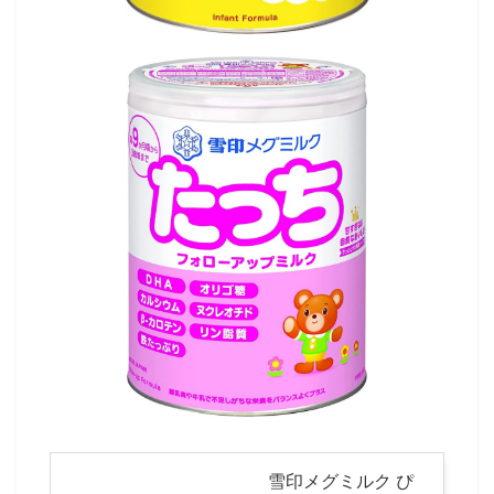
雪印メグミルク ぴ