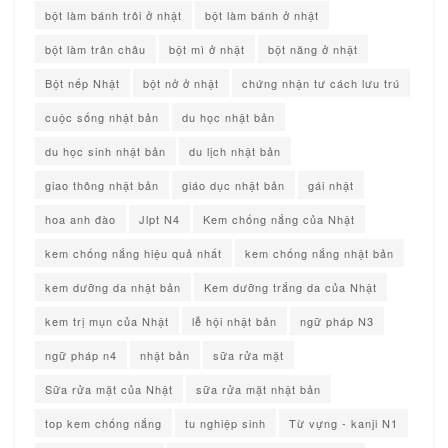
bột làm bánh trôi ở nhật
bột làm bánh ở nhật
bột làm trân châu
bột mì ở nhật
bột năng ở nhật
Bột nếp Nhật
bột nở ở nhật
chứng nhận tư cách lưu trú
cuộc sống nhật bản
du học nhật bản
du học sinh nhật bản
du lịch nhật bản
giao thông nhật bản
giáo dục nhật bản
gái nhật
hoa anh đào
Jlpt N4
Kem chống nắng của Nhật
kem chống nắng hiệu quả nhất
kem chống nắng nhật bản
kem dưỡng da nhật bản
Kem dưỡng trắng da của Nhật
kem trị mụn của Nhật
lễ hội nhật bản
ngữ pháp N3
ngữ pháp n4
nhật bản
sữa rửa mặt
Sữa rửa mặt của Nhật
sữa rửa mặt nhật bản
top kem chống nắng
tu nghiệp sinh
Từ vựng - kanji N1