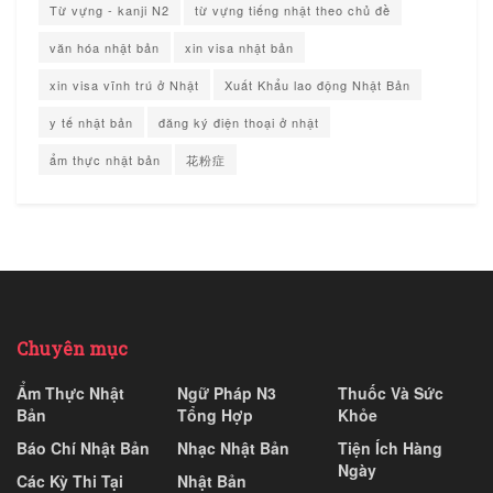
Từ vựng - kanji N2
từ vựng tiếng nhật theo chủ đề
văn hóa nhật bản
xin visa nhật bản
xin visa vĩnh trú ở Nhật
Xuất Khẩu lao động Nhật Bản
y tế nhật bản
đăng ký điện thoại ở nhật
ẩm thực nhật bản
花粉症
Chuyên mục
Ẩm Thực Nhật
Ngữ Pháp N3
Thuốc Và Sức
Bản
Tổng Hợp
Khỏe
Báo Chí Nhật Bản
Nhạc Nhật Bản
Tiện Ích Hàng
Ngày
Các Kỳ Thi Tại
Nhật Bản