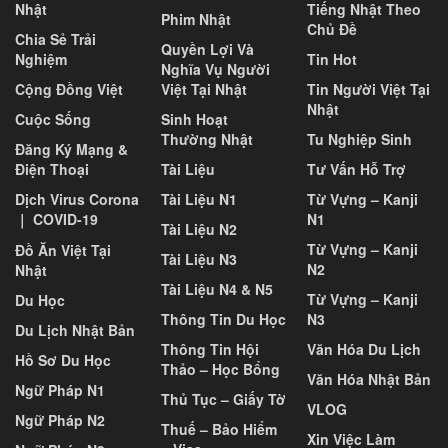
Nhật
Tiếng Nhật Theo
Phim Nhật
Chủ Đề
Chia Sẻ Trải
Quyền Lợi Và
Nghiệm
Tin Hot
Nghĩa Vụ Người
Cộng Đồng Việt
Việt Tại Nhật
Tin Người Việt Tại
Nhật
Cuộc Sống
Sinh Hoạt
Thường Nhật
Tu Nghiệp Sinh
Đăng Ký Mạng &
Điện Thoại
Tài Liệu
Tư Vấn Hỗ Trợ
Dịch Virus Corona
Tài Liệu N1
Từ Vựng – Kanji
｜ COVID-19
N1
Tài Liệu N2
Từ Vựng – Kanji
Đồ Ăn Việt Tại
Tài Liệu N3
N2
Nhật
Tài Liệu N4 & N5
Từ Vựng – Kanji
Du Học
Thông Tin Du Học
N3
Du Lịch Nhật Bản
Thông Tin Hội
Văn Hóa Du Lịch
Hồ Sơ Du Học
Thảo – Học Bổng
Văn Hóa Nhật Bản
Ngữ Pháp N1
Thủ Tục – Giấy Tờ
VLOG
Ngữ Pháp N2
Thuế – Bảo Hiểm
Xin Việc Làm