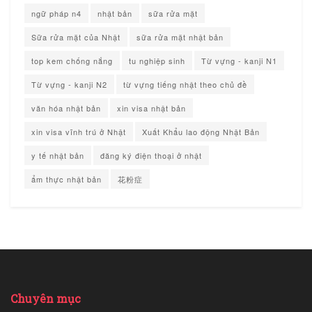
ngữ pháp n4
nhật bản
sữa rửa mặt
Sữa rửa mặt của Nhật
sữa rửa mặt nhật bản
top kem chống nắng
tu nghiệp sinh
Từ vựng - kanji N1
Từ vựng - kanji N2
từ vựng tiếng nhật theo chủ đề
văn hóa nhật bản
xin visa nhật bản
xin visa vĩnh trú ở Nhật
Xuất Khẩu lao động Nhật Bản
y tế nhật bản
đăng ký điện thoại ở nhật
ẩm thực nhật bản
花粉症
Chuyên mục