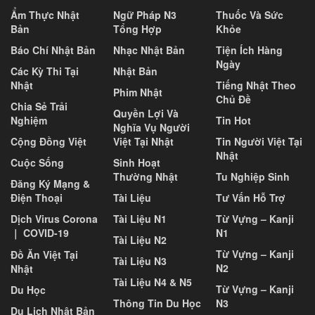
Ẩm Thực Nhật
Ngữ Pháp N3
Thuốc Và Sức
Bản
Tổng Hợp
Khỏe
Báo Chí Nhật Bản
Nhạc Nhật Bản
Tiện Ích Hàng
Ngày
Các Kỳ Thi Tại
Nhật Bản
Nhật
Tiếng Nhật Theo
Phim Nhật
Chủ Đề
Chia Sẻ Trải
Quyền Lợi Và
Nghiệm
Tin Hot
Nghĩa Vụ Người
Cộng Đồng Việt
Việt Tại Nhật
Tin Người Việt Tại
Nhật
Cuộc Sống
Sinh Hoạt
Thường Nhật
Tu Nghiệp Sinh
Đăng Ký Mạng &
Điện Thoại
Tài Liệu
Tư Vấn Hỗ Trợ
Dịch Virus Corona
Tài Liệu N1
Từ Vựng – Kanji
｜ COVID-19
N1
Tài Liệu N2
Từ Vựng – Kanji
Đồ Ăn Việt Tại
Tài Liệu N3
N2
Nhật
Tài Liệu N4 & N5
Từ Vựng – Kanji
Du Học
Thông Tin Du Học
N3
Du Lịch Nhật Bản