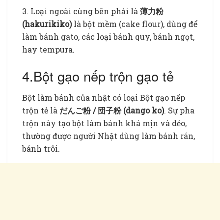
3. Loại ngoài cùng bên phải là
薄力粉
(hakurikiko)
là bột mềm (cake flour), dùng để
làm bánh gato, các loại bánh quy, bánh ngọt,
hay tempura.
4.Bột gạo nếp trộn gạo tẻ
Bột làm bánh của nhật có loại Bột gạo nếp
trộn tẻ là
だんご粉 / 団子粉 (dango ko)
. Sự pha
trộn này tạo bột làm bánh khá mịn và dẻo,
thường được người Nhật dùng làm bánh rán,
bánh trôi.