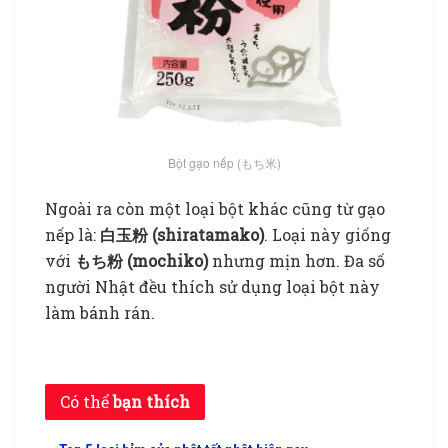
Bột gạo nếp (もち米)
Ngoài ra còn một loại bột khác cũng từ gạo
nếp là:
白玉粉 (shiratamako)
. Loại này giống
với
もち粉 (mochiko)
nhưng mịn hơn. Đa số
người Nhật đều thích sử dụng loại bột này
làm bánh rán.
Có thể
bạn thích