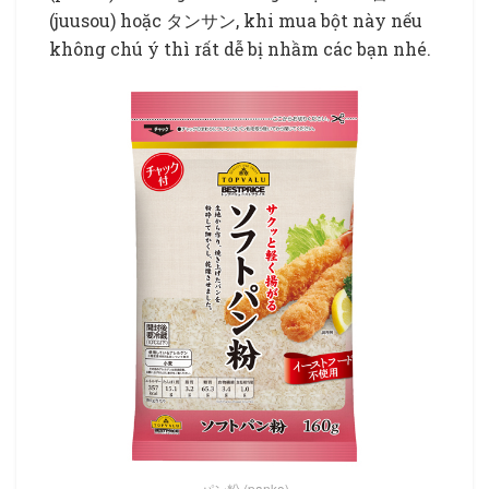
(juusou) hoặc タンサン, khi mua bột này nếu
không chú ý thì rất dễ bị nhầm các bạn nhé.
パン粉 (panko)