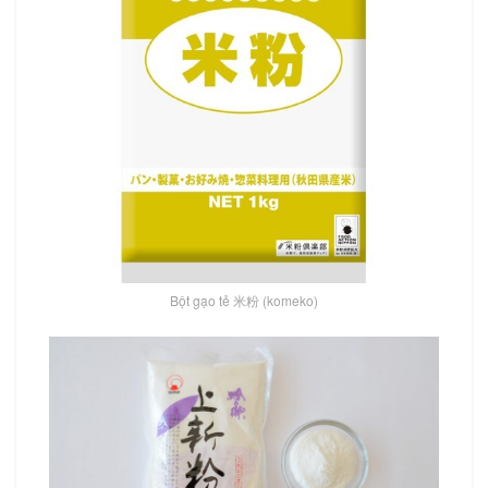
Bột gạo tẻ 米粉 (komeko)