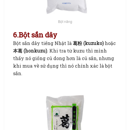
Bột năng
6.Bột sắn dây
Bột sắn dây tiếng Nhật là
葛粉 (kuzuko)
hoặc
本葛 (honkuzu)
. Khi tra từ kuzu thì mình
thấy nó giống củ dong hơn là củ sắn, nhưng
khi mua về sử dụng thì nó chính xác là bột
sắn.