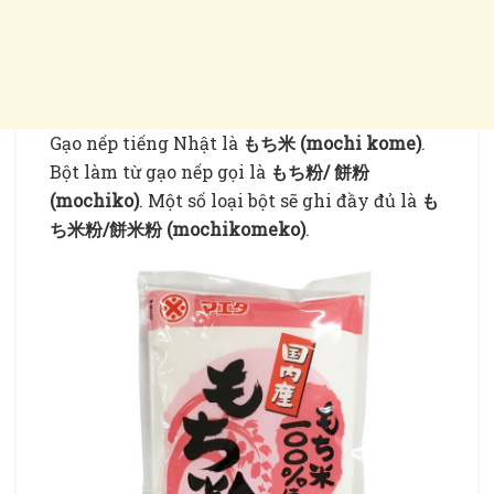
Gạo nếp tiếng Nhật là
もち米 (mochi kome)
.
Bột làm từ gạo nếp gọi là
もち粉/ 餅粉
(mochiko)
. Một số loại bột sẽ ghi đầy đủ là
も
ち米粉/餅米粉 (mochikomeko)
.