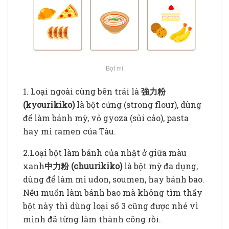
Bột mì
1. Loại ngoài cùng bên trái là
強力粉
(kyourikiko)
là bột cứng (strong flour), dùng
để làm bánh mỳ, vỏ gyoza (sủi cảo), pasta
hay mì ramen của Tàu.
2.Loại bột làm bánh của nhật ở giữa màu
xanh
中力粉 (chuurikiko)
là bột mỳ đa dụng,
dùng để làm mì udon, soumen, hay bánh bao.
Nếu muốn làm bánh bao mà không tìm thấy
bột này thì dùng loại số 3 cũng được nhé vì
mình đã từng làm thành công rồi.