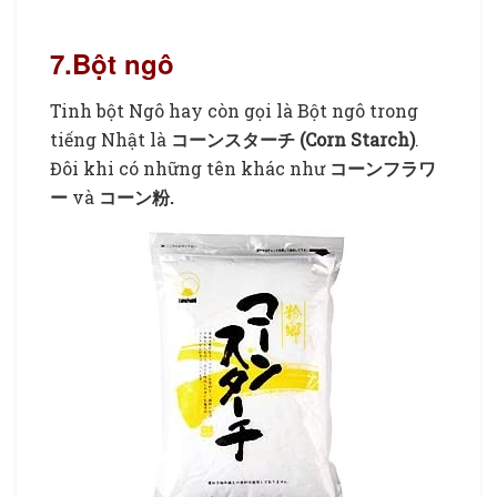
7.Bột ngô
Tinh bột Ngô hay còn gọi là Bột ngô trong
tiếng Nhật là
コーンスターチ (Corn Starch)
.
Đôi khi có những tên khác như
コーンフラワ
ー
và
コーン粉.