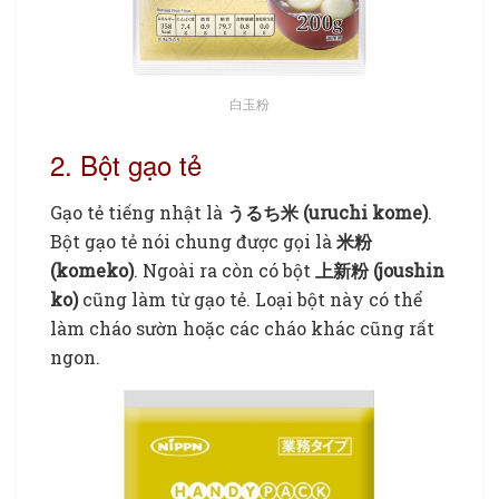
白玉粉
2. Bột gạo tẻ
Gạo tẻ tiếng nhật là
うるち米 (uruchi kome)
.
Bột gạo tẻ nói chung được gọi là
米粉
(komeko)
. Ngoài ra còn có bột
上新粉 (joushin
ko)
cũng làm từ gạo tẻ. Loại bột này có thể
làm cháo sườn hoặc các cháo khác cũng rất
ngon.