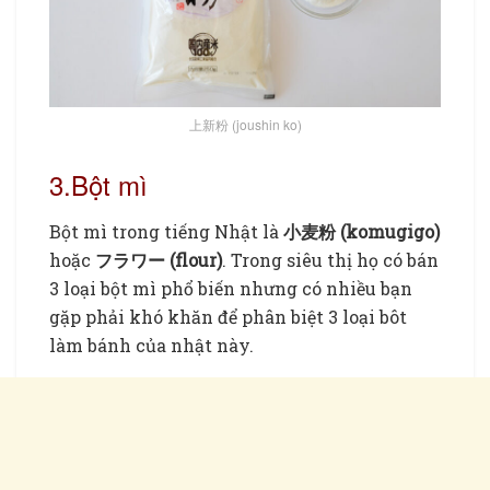
上新粉 (joushin ko)
3.Bột mì
Bột mì trong tiếng Nhật là
小麦粉 (komugigo)
hoặc
フラワー (flour)
. Trong siêu thị họ có bán
3 loại bột mì phổ biến nhưng có nhiều bạn
gặp phải khó khăn để phân biệt 3 loại bôt
làm bánh của nhật này.