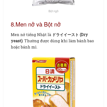
Bột ngô
8.Men nở và Bột nở
Men nở tiếng Nhật là
ドライイースト (Dry
yeast)
. Thường được dùng khi làm bánh bao
hoặc bánh mì.