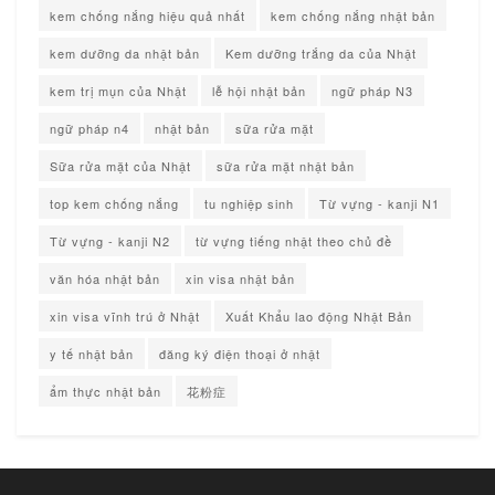
kem chống nắng hiệu quả nhất
kem chống nắng nhật bản
kem dưỡng da nhật bản
Kem dưỡng trắng da của Nhật
kem trị mụn của Nhật
lễ hội nhật bản
ngữ pháp N3
ngữ pháp n4
nhật bản
sữa rửa mặt
Sữa rửa mặt của Nhật
sữa rửa mặt nhật bản
top kem chống nắng
tu nghiệp sinh
Từ vựng - kanji N1
Từ vựng - kanji N2
từ vựng tiếng nhật theo chủ đề
văn hóa nhật bản
xin visa nhật bản
xin visa vĩnh trú ở Nhật
Xuất Khẩu lao động Nhật Bản
y tế nhật bản
đăng ký điện thoại ở nhật
ẩm thực nhật bản
花粉症