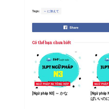
Tags:
～ に加えて
Share
Có thể bạn chưa biết
NGỮ PHÁP N3 TỔNG HỢP
NGỮ PHÁP
[Ngữ pháp N3] ～ かな
[Ngữ phá
ばいいのに