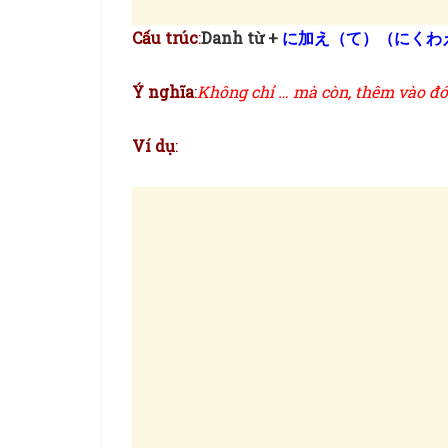
Cấu trúc
:
Danh từ +
に加え（て）（にくわ
Ý nghĩa
:
Không chỉ … mà còn, thêm vào đó
Ví dụ
: