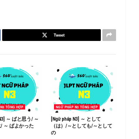
Tweet
 N3 TỔNG HỢP
NGỮ PHÁP N3 TỔNG HỢP
p N3] ～ ばと思う/ ～
[Ngữ pháp N3] ～ として
/ ～ ばよかった
（は）/～としても/～として
の