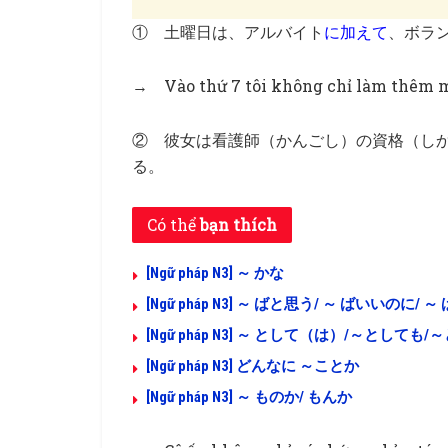
① 土曜日は、アルバイト
に加えて
、ボラ
→ Vào thứ 7 tôi không chỉ làm thêm m
② 彼女は看護師（かんごし）の資格（し
る。
Có thể
bạn thích
[Ngữ pháp N3] ～ かな
[Ngữ pháp N3] ～ ばと思う/ ～ ばいいのに/ 
[Ngữ pháp N3] ～ として（は）/～としても
[Ngữ pháp N3] どんなに ～ことか
[Ngữ pháp N3] ～ ものか/ もんか