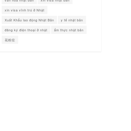
văn hóa nhật bản
xin visa nhật bản
xin visa vĩnh trú ở Nhật
Xuất Khẩu lao động Nhật Bản
y tế nhật bản
đăng ký điện thoại ở nhật
ẩm thực nhật bản
花粉症