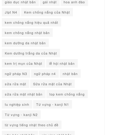
giáo dục nhật bản
gái nhật
hoa anh đào
Jlpt N4
Kem chống nắng của Nhật
kem chống nắng hiệu quả nhất
kem chống nắng nhật bản
kem dưỡng da nhật bản
Kem dưỡng trắng da của Nhật
kem trị mụn của Nhật
lễ hội nhật bản
ngữ pháp N3
ngữ pháp n4
nhật bản
sữa rửa mặt
Sữa rửa mặt của Nhật
sữa rửa mặt nhật bản
top kem chống nắng
tu nghiệp sinh
Từ vựng - kanji N1
Từ vựng - kanji N2
từ vựng tiếng nhật theo chủ đề