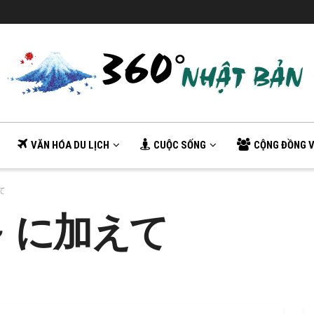
VĂN HÓA DU LỊCH
CUỘC SỐNG
CỘNG ĐỒNG V
えて
3] ～ に加えて