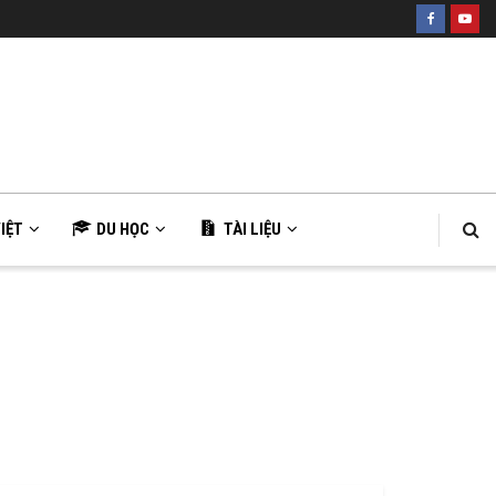
IỆT
DU HỌC
TÀI LIỆU