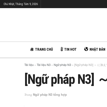
Chủ Nhật, Tháng Tám 9, 2026
TRANG CHỦ
TIN HOT
NHẬT BẢN
Tài liệu
»
Tài liệu N3
»
Ngữ pháp N3
»
[Ngữ pháp N3] ～ に加
[Ngữ pháp N
Ngữ pháp N3 tổng hợp
Trong