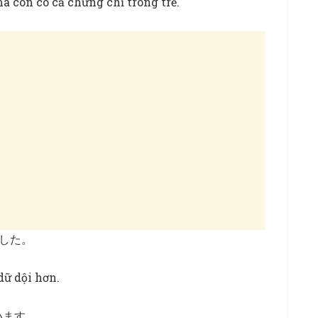
 còn có cả chứng chỉ trông trẻ.
ました。
ữ dội hơn.
います。