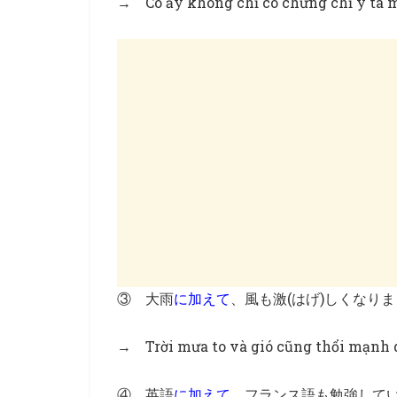
→ Cô ấy không chỉ có chứng chỉ y tá mà
③ 大雨
に加えて
、風も激(はげ)しくなり
→ Trời mưa to và gió cũng thổi mạnh d
④ 英語
に加えて
、フランス語も勉強して