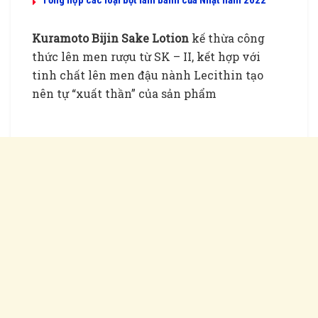
Tổng hợp các loại bột làm bánh của Nhật năm 2022
Kuramoto Bijin Sake Lotion
kế thừa công
thức lên men rượu từ SK – II, kết hợp với
tinh chất lên men đậu nành Lecithin tạo
nên tự “xuất thần” của sản phẩm
Nước thần dưỡng da
của Nhật