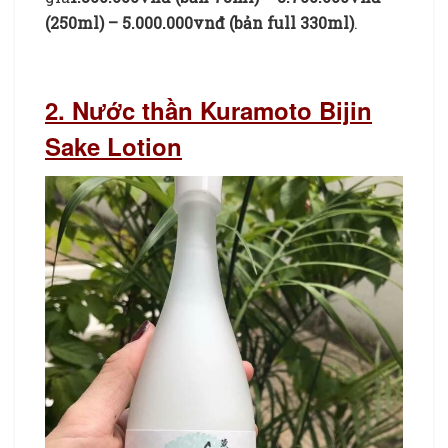
(250ml) – 5.000.000vnđ (bản full 330ml)
.
Nước
thần dưỡng da của Nhật
2. Nước thần Kuramoto Bijin
Sake Lotion