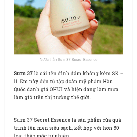
Nước thần Su:m37 Secret Essence
Su:m 37
là cái tên đình đám không kém SK –
II. Em này đến từ tập đoàn mỹ phẩm Hàn
Quốc danh giá OHUI và hiện đang làm mưa
làm gió trên thị trường thế giới.
Nước thần dưỡng da của
Nhật
Su:m 37 Secret Essence là sản phẩm của quá
trình lên men siêu sạch, kết hợp với hơn 80
loại thảo mộc tự nhiên.
Nước thần dưỡng da của Nhật